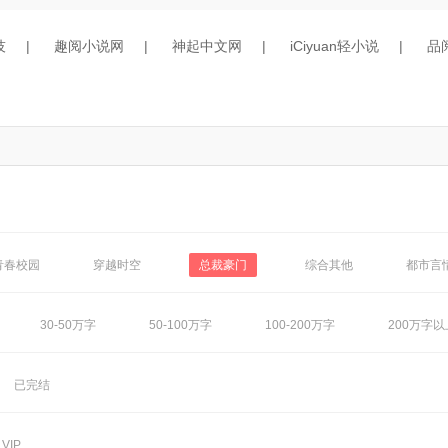
技
|
趣阅小说网
|
神起中文网
|
iCiyuan轻小说
|
品
青春校园
穿越时空
总裁豪门
综合其他
都市言
30-50万字
50-100万字
100-200万字
200万字以
已完结
VIP