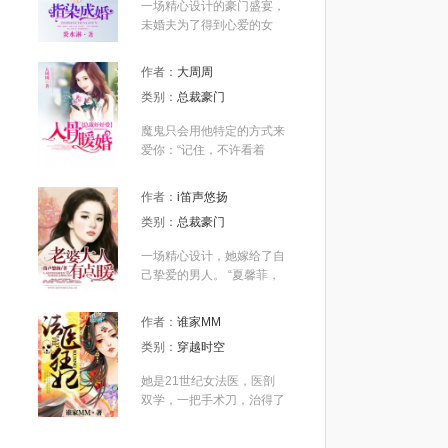
一场精心设计的豪门盛宴，
有领……”他笑的深邃莫
未婚夫为了得到心爱的女
测。
人，把她送到了他小叔的床
上。 记者扑门而入。 “请
作者：
大周周
问，陆总，你们是什么关
类别：
总裁豪门
系？” 陆沐擎优雅的搂住她
的肩膀，温润而笑，反
魔鬼只会用他特定的方式来
问：“我们睡了，你说是什
爱你：“记住，不许看着
么关系？” “请问炎小姐，陆
我，不许抱着我，更不许吻
先生不是你未婚夫的小叔
我！把脸转过去，只要安静
吗?你们怎么会睡在一起。”
作者：
i笛声悠扬
的乖乖躺好！”只要乖乖躺
炎景熙靠在陆沐擎的怀中，
类别：
总裁豪门
好？他当她是什么？充气的
笑容妍妍：“未婚夫短小
老婆吗？
快，我劈腿了，没看出来
一场精心设计，她嫁给了自
吗？” 记者们离开后，她和
己挚爱的男人。 “夏馨菲，
他击掌为盟，她说：“谢谢
这就是你所想要的吗？”他
你帮我虐渣渣。” 他把戒指
欺身而上，将她禁锢在自己
作者：
谁家MM
套在她的手上，确定的说
身下，“那好，我满足你便
类别：
穿越时空
道：“以后一起虐渣渣。” 陆
是。” 他气愤她的心机，化
佑苒看到床上那嫣红的血
身凶残野兽，对她百般掠
她是21世纪女法医，医剖
迹，才意识道自己失去了什
夺。 原本是想折磨她，可
双学，一把手术刀，治得了
么。 三天两头去小叔家做
是却为何会渐渐无法自拔？
活人，验得了死人。 一朝
客，为的只是希望她若不
“该死的女人，你是不是给
穿成京都柳家不受宠的庶出
好，才是他的春天。 终于
我施了什么魔法，才会让我