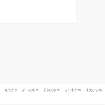
大小姐！ 初遇，他绝色无
有天，小萌宝看到他来立马
如此食髓知味，执念不
双，她笑眯眯地问：“公子
求救，“表哥，表哥，我爸
舍。”
可是中药了？解吗？一次二
爸妈妈在打架。” 陆佑苒燃
百两，童叟无欺。” 他危险
气希望，撸起袖子，“陆沐
蹙眉，似在评判她的姿色是
擎，我饶不了你。” 小萌宝
否能令他甘愿献身…… 她
立马阻止道：“不不不，表
愠怒，手中银针翻飞，刺中
哥，救我爸，我妈坐在他身
他七处大穴，再玩味地盯着
上。” 陆佑苒：“……” （宠
他：“看，我厉害吧。” 话音
爽甜文，欢迎跳坑，火火爱
刚落，她被这死王爷粗暴扯
你，么么哒。）
到身下：“你的针不管用，
换个法子解，本王给你四百
两。” “靠！”她悲剧了，儿
子柳小黎就这么落在她肚子
里了。
|
龙的天空
|
品书文学网
|
若初文学网
|
万众中文网
|
速更小说网