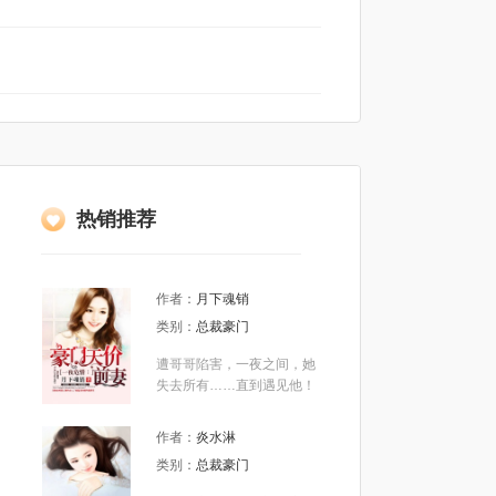
热销推荐
作者：
月下魂销
类别：
总裁豪门
遭哥哥陷害，一夜之间，她
失去所有……直到遇见他！
人前他冷绝霸道，衣冠楚
楚。 简沫暴怒大吼：顾北
作者：
炎水淋
辰，说好的离婚不纠缠呢？
类别：
总裁豪门
你这个禽兽！ “老婆，离婚
协议我没签字，离婚证也没