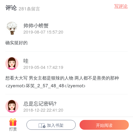
来是爱。”
写评论
评论
281条留言
沈砚山：“......”
帅帅小螃蟹
2019-08-07 15:57:20
确实挺好的
哇
2019-05-04 17:42:19
想看大大写 男女主都是狠辣的人物 两人都不是善类的那种
<zyemot>坏笑_2_57_48_48</zyemot>
总是忘记密码?
2018-12-22 22:41:20
作者君 给个准话 这本书还有没有了 要是没有了 告诉我一声呗
加入书架
开始阅读
这每天不干别的了 过个三五分钟就看看 有没有更新
打赏