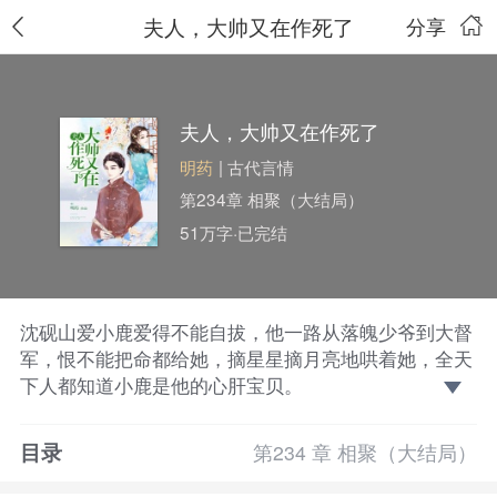
夫人，大帅又在作死了
分享
夫人，大帅又在作死了
明药
| 古代言情
第234章 相聚（大结局）
51万字·已完结
沈砚山爱小鹿爱得不能自拔，他一路从落魄少爷到大督
军，恨不能把命都给她，摘星星摘月亮地哄着她，全天
下人都知道小鹿是他的心肝宝贝。
于是挚友问他：“小鹿呢？她爱不爱你？”
沈砚山：“当然爱。打是亲、骂是爱，不爱我她能打我
目录
第234 章 相聚（大结局）
一枪吗？”
“那我明白她骂你‘丧尽天良的王八蛋’是什么意思了，原